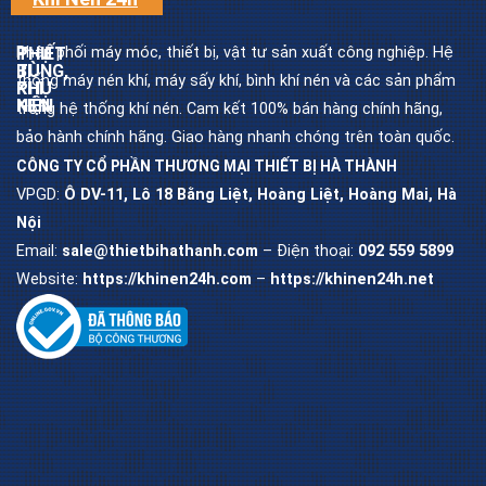
Phân phối máy móc, thiết bị, vật tư sản xuất công nghiệp. Hệ
THIẾT
PHỤ
BỊ
TÙNG,
thống máy nén khí, máy sấy khí, bình khí nén và các sản phẩm
KHÍ
PHỤ
NÉN
KIỆN
trong hệ thống khí nén. Cam kết 100% bán hàng chính hãng,
bảo hành chính hãng. Giao hàng nhanh chóng trên toàn quốc.
CÔNG TY CỔ PHẦN THƯƠNG MẠI THIẾT BỊ HÀ THÀNH
Máy
Dầu
nén
máy
khí
nén
VPGD:
Ô DV-11, Lô 18 Bằng Liệt, Hoàng Liệt, Hoàng Mai, Hà
trục
khí
vít
Nội
Lọc
Email:
sale@thietbihathanh.com
– Điện thoại:
092 559 5899
Máy
dầu
nén
máy
khí
trục
piston
vít
Website:
https://khinen24h.com
–
https://khinen24h.net
Máy
Lọc
sấy
khí
khí
máy
trục
vít
Bình
chứa
khí
Lọc
nén
tách
máy
trục
vít
Bộ
lọc
khí