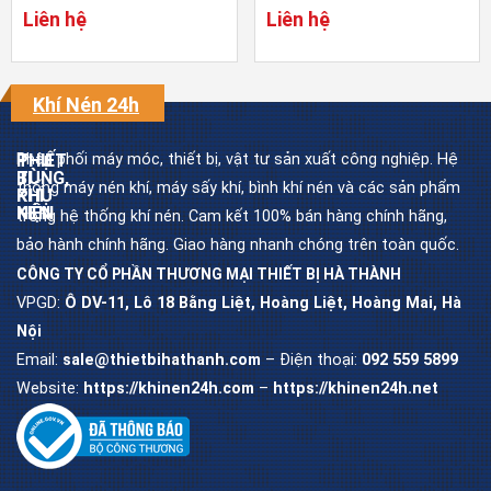
lít)
Liên hệ
Liên hệ
Khí Nén 24h
Phân phối máy móc, thiết bị, vật tư sản xuất công nghiệp. Hệ
THIẾT
PHỤ
BỊ
TÙNG,
thống máy nén khí, máy sấy khí, bình khí nén và các sản phẩm
KHÍ
PHỤ
NÉN
KIỆN
trong hệ thống khí nén. Cam kết 100% bán hàng chính hãng,
bảo hành chính hãng. Giao hàng nhanh chóng trên toàn quốc.
CÔNG TY CỔ PHẦN THƯƠNG MẠI THIẾT BỊ HÀ THÀNH
Máy
Dầu
nén
máy
khí
nén
VPGD:
Ô DV-11, Lô 18 Bằng Liệt, Hoàng Liệt, Hoàng Mai, Hà
trục
khí
vít
Nội
Lọc
Email:
sale@thietbihathanh.com
– Điện thoại:
092 559 5899
Máy
dầu
nén
máy
khí
trục
piston
vít
Website:
https://khinen24h.com
–
https://khinen24h.net
Máy
Lọc
sấy
khí
khí
máy
trục
vít