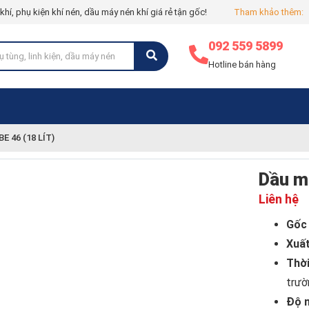
í, phụ kiện khí nén, dầu máy nén khí giá rẻ tận gốc!
Tham khảo thêm:
092 559 5899
Hotline bán hàng
 46 (18 LÍT)
Dầu má
Liên hệ
Gốc
Xuất
Thời
trườ
Độ 