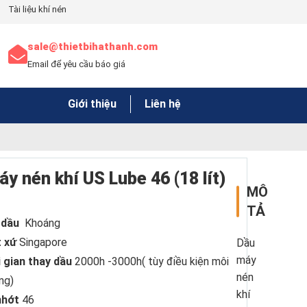
Tài liệu khí nén
sale@thietbihathanh.com
Email để yêu cầu báo giá
Giới thiệu
Liên hệ
y nén khí US Lube 46 (18 lít)
MÔ
TẢ
 dầu
Khoáng
 xứ
Singapore
Dầu
máy
 gian thay dầu
2000h -3000h( tùy điều kiện môi
nén
ng)
khí
nhớt
46