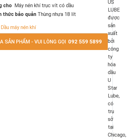
US
g cho
Máy nén khí trục vít có dầu
LUBE
h thức bảo quản
Thùng nhựa 18 lít
được
sản
Dầu máy nén khí
xuất
bởi
092 559 5899
 SẢN PHẨM - VUI LÒNG GỌI
công
ty
hóa
dầu
U
Star
Lube,
có
trụ
sở
tại
Chicago,