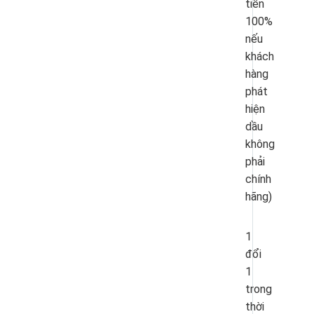
tiền
100%
nếu
khách
hàng
phát
hiện
dầu
không
phải
chính
hãng)
1
đổi
1
trong
thời