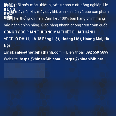
Phân phối máy móc, thiết bị, vật tư sản xuất công nghiệp. Hệ
THIẾT
PHỤ
BỊ
TÙNG,
thống máy nén khí, máy sấy khí, bình khí nén và các sản phẩm
KHÍ
PHỤ
NÉN
KIỆN
trong hệ thống khí nén. Cam kết 100% bán hàng chính hãng,
bảo hành chính hãng. Giao hàng nhanh chóng trên toàn quốc.
CÔNG TY CỔ PHẦN THƯƠNG MẠI THIẾT BỊ HÀ THÀNH
Máy
Dầu
nén
máy
khí
nén
VPGD:
Ô DV-11, Lô 18 Bằng Liệt, Hoàng Liệt, Hoàng Mai, Hà
trục
khí
vít
Nội
Lọc
Email:
sale@thietbihathanh.com
– Điện thoại:
092 559 5899
Máy
dầu
nén
máy
khí
trục
piston
vít
Website:
https://khinen24h.com
–
https://khinen24h.net
Máy
Lọc
sấy
khí
khí
máy
trục
vít
Bình
chứa
khí
Lọc
nén
tách
máy
trục
vít
Bộ
lọc
khí
nén
Van
khí
nén