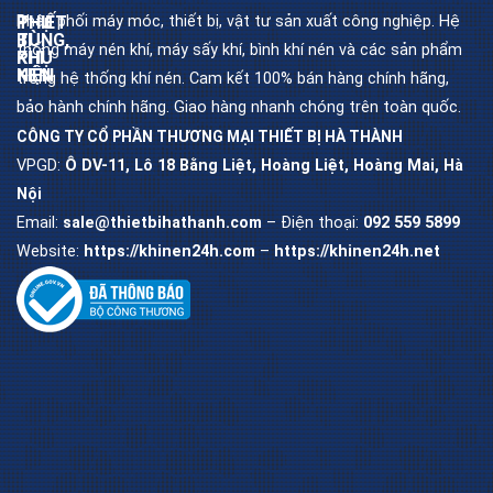
Phân phối máy móc, thiết bị, vật tư sản xuất công nghiệp. Hệ
THIẾT
PHỤ
BỊ
TÙNG,
thống máy nén khí, máy sấy khí, bình khí nén và các sản phẩm
KHÍ
PHỤ
NÉN
KIỆN
trong hệ thống khí nén. Cam kết 100% bán hàng chính hãng,
bảo hành chính hãng. Giao hàng nhanh chóng trên toàn quốc.
CÔNG TY CỔ PHẦN THƯƠNG MẠI THIẾT BỊ HÀ THÀNH
Máy
Dầu
nén
máy
khí
nén
VPGD:
Ô DV-11, Lô 18 Bằng Liệt, Hoàng Liệt, Hoàng Mai, Hà
trục
khí
vít
Nội
Lọc
Email:
sale@thietbihathanh.com
– Điện thoại:
092 559 5899
Máy
dầu
nén
máy
khí
trục
piston
vít
Website:
https://khinen24h.com
–
https://khinen24h.net
Máy
Lọc
sấy
khí
khí
máy
trục
vít
Bình
chứa
khí
Lọc
nén
tách
máy
trục
vít
Bộ
lọc
khí
nén
Van
khí
nén