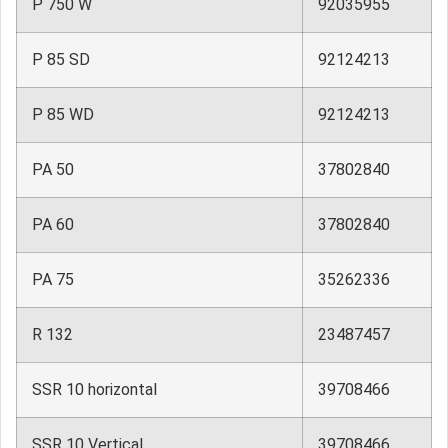
P 750 W
92035955
P 85 SD
92124213
P 85 WD
92124213
PA 50
37802840
PA 60
37802840
PA 75
35262336
R 132
23487457
SSR 10 horizontal
39708466
SSR 10 Vertical
39708466