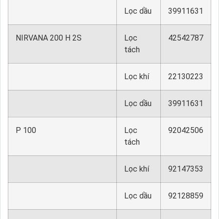
Lọc dầu
39911631
NIRVANA 200 H 2S
Lọc
42542787
tách
Lọc khí
22130223
Lọc dầu
39911631
P 100
Lọc
92042506
tách
Lọc khí
92147353
Lọc dầu
92128859