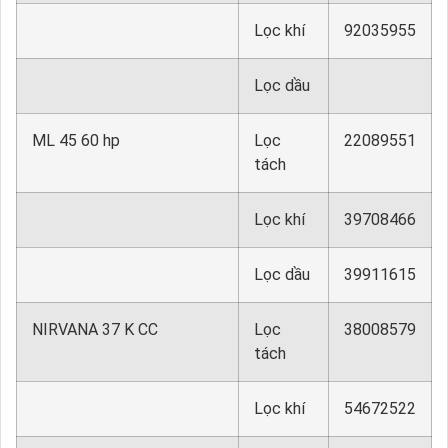
Lọc khí
92035955
Lọc dầu
ML 45 60 hp
Lọc
22089551
tách
Lọc khí
39708466
Lọc dầu
39911615
NIRVANA 37 K CC
Lọc
38008579
tách
Lọc khí
54672522