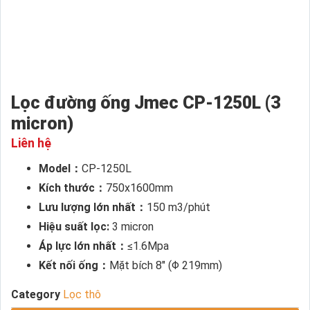
Lọc đường ống Jmec CP-1250L (3
micron)
Liên hệ
Model：
CP-1250L
Kích thước：
750x1600mm
Lưu lượng lớn nhất：
150 m3/phút
Hiệu suất lọc:
3 micron
Áp lực lớn nhất：
≤1.6Mpa
Kết nối ống：
Mặt bích 8″ (Φ 219mm)
Category
Lọc thô