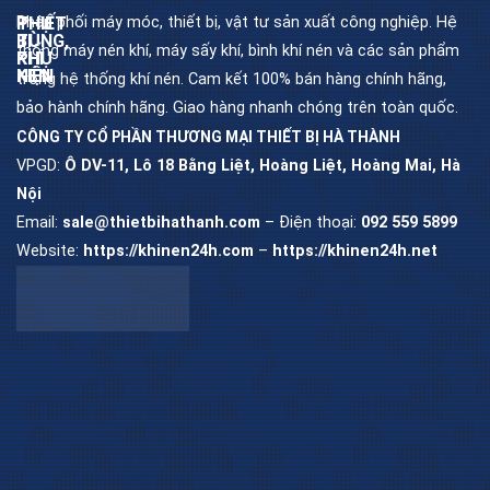
Phân phối máy móc, thiết bị, vật tư sản xuất công nghiệp. Hệ
THIẾT
PHỤ
BỊ
TÙNG,
thống máy nén khí, máy sấy khí, bình khí nén và các sản phẩm
KHÍ
PHỤ
NÉN
KIỆN
trong hệ thống khí nén. Cam kết 100% bán hàng chính hãng,
bảo hành chính hãng. Giao hàng nhanh chóng trên toàn quốc.
CÔNG TY CỔ PHẦN THƯƠNG MẠI THIẾT BỊ HÀ THÀNH
Máy
Dầu
nén
máy
khí
nén
VPGD:
Ô DV-11, Lô 18 Bằng Liệt, Hoàng Liệt, Hoàng Mai, Hà
trục
khí
vít
Nội
Lọc
Email:
sale@thietbihathanh.com
– Điện thoại:
092 559 5899
Máy
dầu
nén
máy
khí
trục
piston
vít
Website:
https://khinen24h.com
–
https://khinen24h.net
Máy
Lọc
sấy
khí
khí
máy
trục
vít
Bình
chứa
khí
Lọc
nén
tách
máy
trục
vít
Bộ
lọc
khí
nén
Van
khí
nén