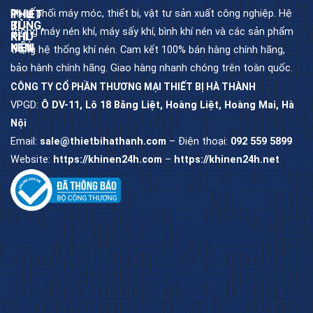
Phân phối máy móc, thiết bị, vật tư sản xuất công nghiệp. Hệ
THIẾT
PHỤ
BỊ
TÙNG,
thống máy nén khí, máy sấy khí, bình khí nén và các sản phẩm
KHÍ
PHỤ
NÉN
KIỆN
trong hệ thống khí nén. Cam kết 100% bán hàng chính hãng,
bảo hành chính hãng. Giao hàng nhanh chóng trên toàn quốc.
CÔNG TY CỔ PHẦN THƯƠNG MẠI THIẾT BỊ HÀ THÀNH
Máy
Dầu
nén
máy
khí
nén
VPGD:
Ô DV-11, Lô 18 Bằng Liệt, Hoàng Liệt, Hoàng Mai, Hà
trục
khí
vít
Nội
Lọc
Email:
sale@thietbihathanh.com
– Điện thoại:
092 559 5899
Máy
dầu
nén
máy
khí
trục
piston
vít
Website:
https://khinen24h.com
–
https://khinen24h.net
Máy
Lọc
sấy
khí
khí
máy
trục
vít
Bình
chứa
khí
Lọc
nén
tách
máy
trục
vít
Bộ
lọc
khí
nén
Van
khí
nén