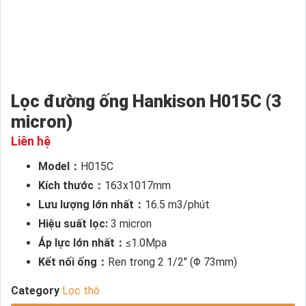
Lọc đường ống Hankison H015C (3
micron)
Liên hệ
Model：
H015C
Kích thước：
163x1017mm
Lưu lượng lớn nhất：
16.5 m3/phút
Hiệu suất lọc:
3 micron
Áp lực lớn nhất：
≤1.0Mpa
Kết nối ống：
Ren trong 2 1/2″ (Φ 73mm)
Category
Lọc thô