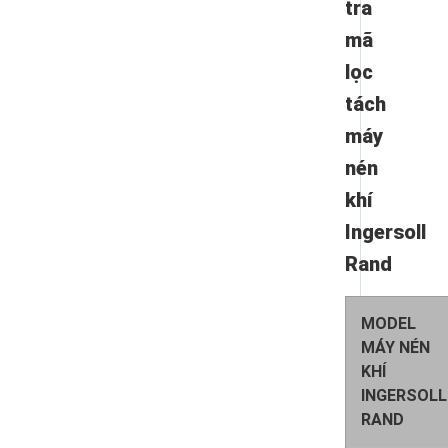
tra
mã
lọc
tách
máy
nén
khí
Ingersoll
Rand
MODEL
MÁY NÉN
KHÍ
INGERSOLL
RAND