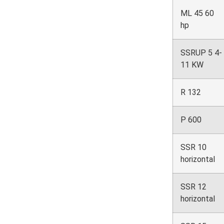
ML 45 60
hp
SSRUP 5 4-
11 KW
R 132
P 600
SSR 10
horizontal
SSR 12
horizontal