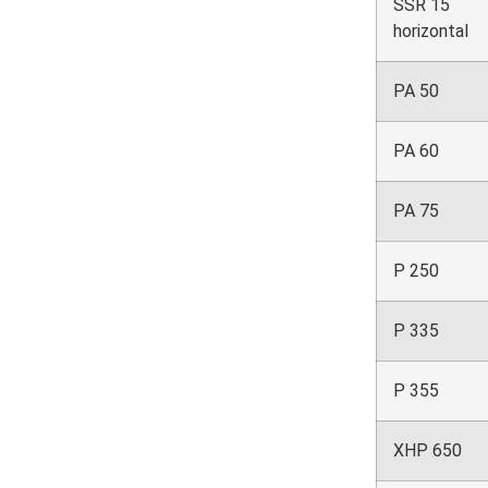
SSR 15
horizontal
PA 50
PA 60
PA 75
P 250
P 335
P 355
XHP 650