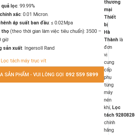
thương
 quả lọc
: 99.99%
mại
chính xác
: 0.01 Micron.
Thiết
hênh áp suất ban đầu
: ≤ 0.02Mpa
bị
i thọ
(theo thời gian làm việc tiêu chuẩn): 3500 –
Hà
 giờ
Thành
là
đơn
g sản xuất
: Ingersoll Rand
vị
Lọc tách máy trục vít
cung
cấp
092 559 5899
 SẢN PHẨM - VUI LÒNG GỌI
phụ
tùng
máy
nén
khí,
Lọc
tách 9280828
chính
hãng