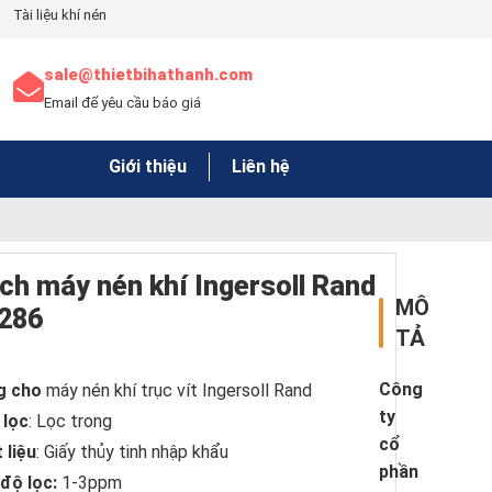
Tài liệu khí nén
sale@thietbihathanh.com
Email để yêu cầu báo giá
Giới thiệu
Liên hệ
ch máy nén khí Ingersoll Rand
MÔ
286
TẢ
Công
g cho
máy nén khí trục vít Ingersoll Rand
ty
 lọc
: Lọc trong
cổ
 liệu
: Giấy thủy tinh nhập khẩu
phần
độ lọc:
1-3ppm