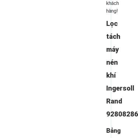
khách
hàng!
Lọc
tách
máy
nén
khí
Ingersoll
Rand
9280828
Bảng