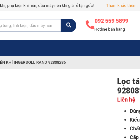
í, phụ kiện khí nén, dầu máy nén khí giá rẻ tận gốc!
Tham khảo thêm:
092 559 5899
Hotline bán hàng
ÉN KHÍ INGERSOLL RAND 92808286
Lọc tá
92808
Liên hệ
Dùn
Kiểu
Chất
Cấp 