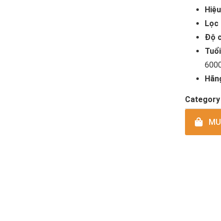
Hiệu
Lọc 
Độ c
Tuổ
6000
Hãn
Category
MUA