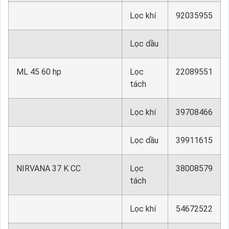
Lọc khí
92035955
Lọc dầu
ML 45 60 hp
Lọc
22089551
tách
Lọc khí
39708466
Lọc dầu
39911615
NIRVANA 37 K CC
Lọc
38008579
tách
Lọc khí
54672522