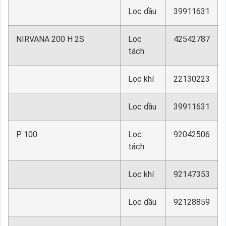
Lọc dầu
39911631
NIRVANA 200 H 2S
Lọc
42542787
tách
Lọc khí
22130223
Lọc dầu
39911631
P 100
Lọc
92042506
tách
Lọc khí
92147353
Lọc dầu
92128859