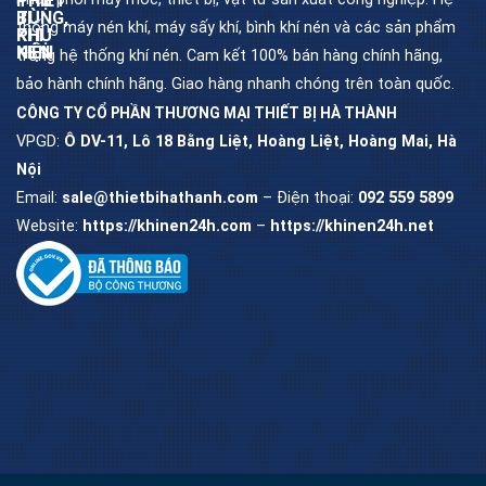
THIẾT
PHỤ
BỊ
TÙNG,
thống máy nén khí, máy sấy khí, bình khí nén và các sản phẩm
KHÍ
PHỤ
NÉN
KIỆN
trong hệ thống khí nén. Cam kết 100% bán hàng chính hãng,
bảo hành chính hãng. Giao hàng nhanh chóng trên toàn quốc.
CÔNG TY CỔ PHẦN THƯƠNG MẠI THIẾT BỊ HÀ THÀNH
Máy
Dầu
nén
máy
khí
nén
VPGD:
Ô DV-11, Lô 18 Bằng Liệt, Hoàng Liệt, Hoàng Mai, Hà
trục
khí
vít
Nội
Lọc
Email:
sale@thietbihathanh.com
– Điện thoại:
092 559 5899
Máy
dầu
nén
máy
khí
trục
piston
vít
Website:
https://khinen24h.com
–
https://khinen24h.net
Máy
Lọc
sấy
khí
khí
máy
trục
vít
Bình
chứa
khí
Lọc
nén
tách
máy
trục
vít
Bộ
lọc
khí
nén
Van
khí
nén