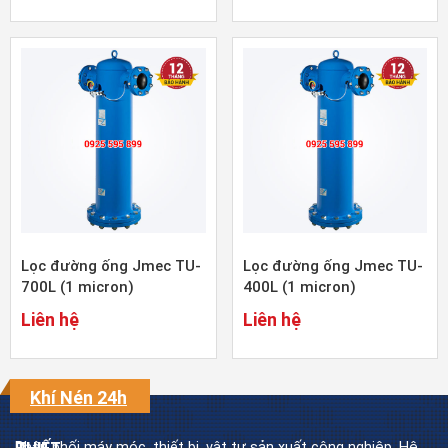
Lọc đường ống Jmec TU-
Lọc đường ống Jmec TU-
700L (1 micron)
400L (1 micron)
Liên hệ
Liên hệ
Khí Nén 24h
Phân phối máy móc, thiết bị, vật tư sản xuất công nghiệp. Hệ