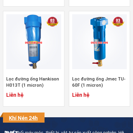
Lọc đường ống Hankison
Lọc đường ống Jmec TU-
H013T (1 micron)
60F (1 micron)
Liên hệ
Liên hệ
Khí Nén 24h
Phân phối máy móc, thiết bị, vật tư sản xuất công nghiệp. Hệ