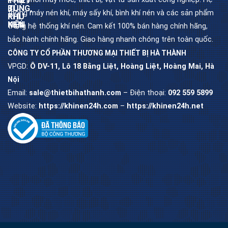
THIẾT
PHỤ
BỊ
TÙNG,
thống máy nén khí, máy sấy khí, bình khí nén và các sản phẩm
KHÍ
PHỤ
NÉN
KIỆN
trong hệ thống khí nén. Cam kết 100% bán hàng chính hãng,
bảo hành chính hãng. Giao hàng nhanh chóng trên toàn quốc.
CÔNG TY CỔ PHẦN THƯƠNG MẠI THIẾT BỊ HÀ THÀNH
Máy
Dầu
nén
máy
khí
nén
VPGD:
Ô DV-11, Lô 18 Bằng Liệt, Hoàng Liệt, Hoàng Mai, Hà
trục
khí
vít
Nội
Lọc
Email:
sale@thietbihathanh.com
– Điện thoại:
092 559 5899
Máy
dầu
nén
máy
khí
trục
piston
vít
Website:
https://khinen24h.com
–
https://khinen24h.net
Máy
Lọc
sấy
khí
khí
máy
trục
vít
Bình
chứa
khí
Lọc
nén
tách
máy
trục
vít
Bộ
lọc
khí
nén
Van
khí
nén