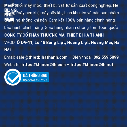
Phân phối máy móc, thiết bị, vật tư sản xuất công nghiệp. Hệ
THIẾT
PHỤ
BỊ
TÙNG,
thống máy nén khí, máy sấy khí, bình khí nén và các sản phẩm
KHÍ
PHỤ
NÉN
KIỆN
trong hệ thống khí nén. Cam kết 100% bán hàng chính hãng,
bảo hành chính hãng. Giao hàng nhanh chóng trên toàn quốc.
CÔNG TY CỔ PHẦN THƯƠNG MẠI THIẾT BỊ HÀ THÀNH
Máy
Dầu
nén
máy
khí
nén
VPGD:
Ô DV-11, Lô 18 Bằng Liệt, Hoàng Liệt, Hoàng Mai, Hà
trục
khí
vít
Nội
Lọc
Email:
sale@thietbihathanh.com
– Điện thoại:
092 559 5899
Máy
dầu
nén
máy
khí
trục
piston
vít
Website:
https://khinen24h.com
–
https://khinen24h.net
Máy
Lọc
sấy
khí
khí
máy
trục
vít
Bình
chứa
khí
Lọc
nén
tách
máy
trục
vít
Bộ
lọc
khí
nén
Van
khí
nén