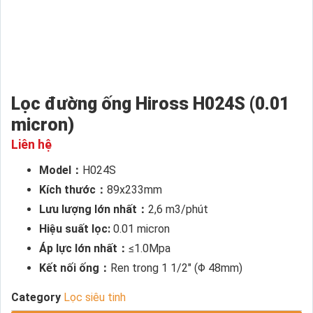
Lọc đường ống Hiross H024S (0.01
micron)
Liên hệ
Model：
H024S
Kích thước：
89x233mm
Lưu lượng lớn nhất：
2,6 m3/phút
Hiệu suất lọc:
0.01 micron
Áp lực lớn nhất：
≤1.0Mpa
Kết nối ống：
Ren trong 1 1/2″ (Φ 48mm)
Category
Lọc siêu tinh