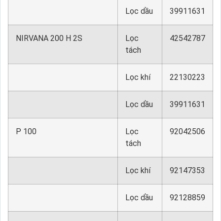
Lọc dầu
39911631
NIRVANA 200 H 2S
Lọc
42542787
tách
Lọc khí
22130223
Lọc dầu
39911631
P 100
Lọc
92042506
tách
Lọc khí
92147353
Lọc dầu
92128859