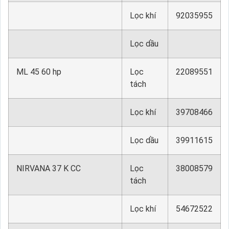
Lọc khí
92035955
Lọc dầu
ML 45 60 hp
Lọc
22089551
tách
Lọc khí
39708466
Lọc dầu
39911615
NIRVANA 37 K CC
Lọc
38008579
tách
Lọc khí
54672522